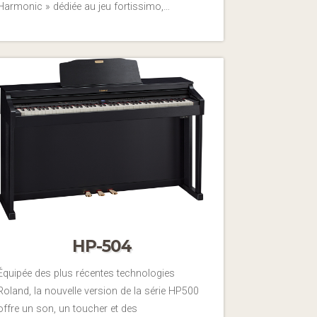
Harmonic » dédiée au jeu fortissimo,…
HP-504
Équipée des plus récentes technologies
Roland, la nouvelle version de la série HP500
offre un son, un toucher et des