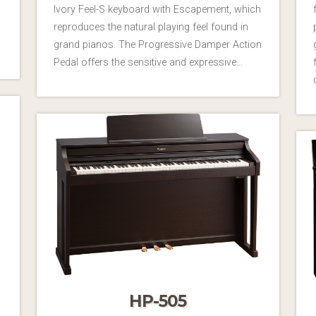
Ivory Feel-S keyboard with Escapement, which
reproduces the natural playing feel found in
grand pianos. The Progressive Damper Action
Pedal offers the sensitive and expressive…
HP-505