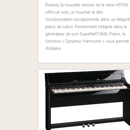
Roland, la nouvelle version de la série HP500
offre un son, un toucher et des
fonctionnalités exceptionnels dans un élégant
piano de salon. Récemment intégrée dans le
générateur de son SuperNATURAL Piano, la
fonction « Dynamic Harmonic » vous permet
d’obtenir…