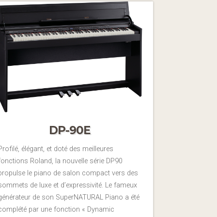
DP-90E
Profilé, élégant, et doté des meilleures
fonctions Roland, la nouvelle série DP90
propulse le piano de salon compact vers des
sommets de luxe et d’expressivité. Le fameux
générateur de son SuperNATURAL Piano a été
complété par une fonction « Dynamic