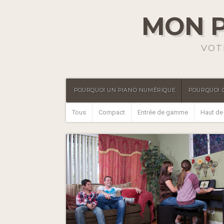
MON P
VOT
POURQUOI UN PIANO NUMÉRIQUE
POURQUOI 
Tous
Compact
Entrée de gamme
Haut d