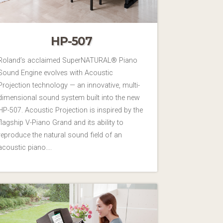
HP-507
Roland’s acclaimed SuperNATURAL® Piano
Sound Engine evolves with Acoustic
Projection technology — an innovative, multi-
dimensional sound system built into the new
HP-507. Acoustic Projection is inspired by the
flagship V-Piano Grand and its ability to
reproduce the natural sound field of an
acoustic piano….