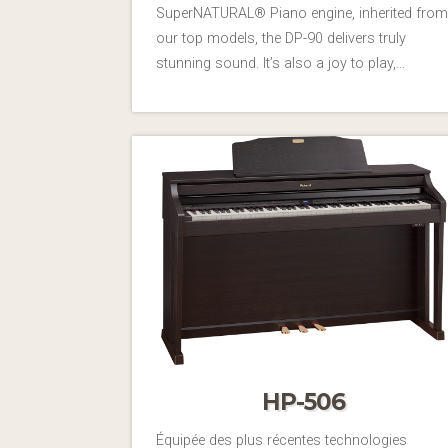
SuperNATURAL® Piano engine, inherited from
our top models, the DP-90 delivers truly
stunning sound. It’s also a joy to play,…
HP-506
Équipée des plus récentes technologies