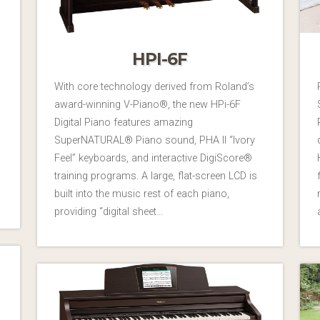
HPI-6F
With core technology derived from Roland’s
award-winning V-Piano®, the new HPi-6F
Digital Piano features amazing
SuperNATURAL® Piano sound, PHA II “Ivory
Feel” keyboards, and interactive DigiScore®
training programs. A large, flat-screen LCD is
built into the music rest of each piano,
providing “digital sheet…