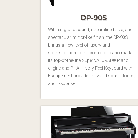
DP-90S
With its grand sound, streamlined size, and
spectacular mirror-like finish, the DP-90S
brings a new level of luxury and
sophistication to the compact piano market.
Its top-of-the-line SuperNATURAL® Piano
engine and PHA III Ivory Feel Keyboard with
Escapement provide unrivaled sound, touch,
and response…