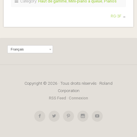
Category:
Haut de gamme
,
Mini-piano à queue
,
Pianos
RG-3F
→
Français
Copyright © 2026 · Tous droits réservés · Roland
Corporation
RSS Feed
·
Connexion