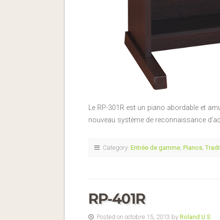
Le RP-301R est un piano abordable et am
nouveau système de reconnaissance d’acco
Category:
Entrée de gamme
,
Pianos
,
Tradi
RP-401R
Posted on octobre 15, 2013 by
Roland U.S.