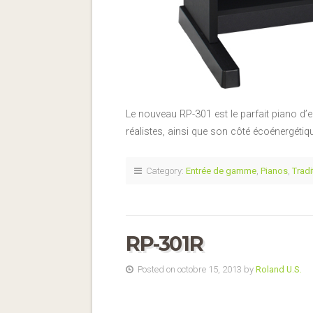
Le nouveau RP-301 est le parfait piano d’
réalistes, ainsi que son côté écoénergétiq
Category:
Entrée de gamme
,
Pianos
,
Tradi
RP-301R
Posted on octobre 15, 2013 by
Roland U.S.