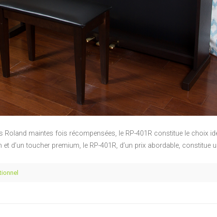
tés Roland maintes fois récompensées, le RP-401R constitue le choix id
on et d’un toucher premium, le RP-401R, d’un prix abordable, constitue 
tionnel